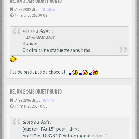
Re: Un 2ème objet pour ID
#1882882
par
Slottys
14 mai 2026, 09:08
PAt 15
a écrit :
↑
13 mai 2026, 23:36
Bonsoir
On dirait une statuette sans bras.
Pas de bras , pas de chocolat !
Re: Un 2ème objet pour ID
#1882886
par
PAt 15
14 mai 2026, 10:55
Slottys a écrit :
[quote="PAt 15" post_id=<a
href="tel:1882873" data-original-title=""