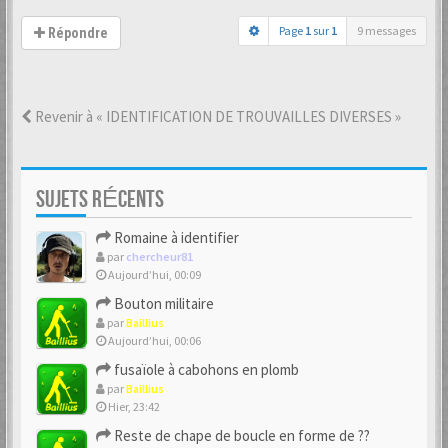
Page
1
sur
1
9 messages
Répondre
Revenir à « IDENTIFICATION DE TROUVAILLES DIVERSES »
SUJETS RÉCENTS
Romaine à identifier
par
chercheur81
Aujourd’hui, 00:09
Bouton militaire
par
Baillius
Aujourd’hui, 00:06
fusaïole à cabohons en plomb
par
Baillius
Hier, 23:42
Reste de chape de boucle en forme de ??