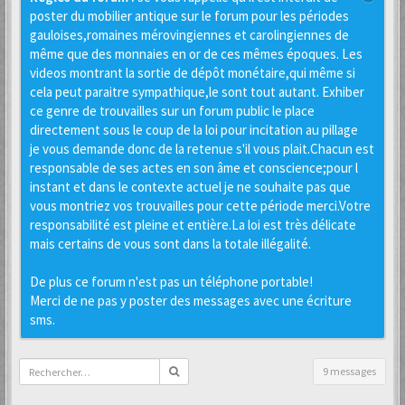
poster du mobilier antique sur le forum pour les périodes
gauloises,romaines mérovingiennes et carolingiennes de
même que des monnaies en or de ces mêmes époques. Les
videos montrant la sortie de dépôt monétaire,qui même si
cela peut paraitre sympathique,le sont tout autant. Exhiber
ce genre de trouvailles sur un forum public le place
directement sous le coup de la loi pour incitation au pillage
je vous demande donc de la retenue s'il vous plait.Chacun est
responsable de ses actes en son âme et conscience;pour l
instant et dans le contexte actuel je ne souhaite pas que
vous montriez vos trouvailles pour cette période merci.Votre
responsabilité est pleine et entière.La loi est très délicate
mais certains de vous sont dans la totale illégalité.
De plus ce forum n'est pas un téléphone portable!
Merci de ne pas y poster des messages avec une écriture
sms.
9 messages