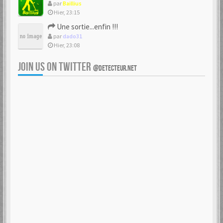
par
Baillius
Hier, 23:15
Une sortie...enfin !!!
par
dado31
Hier, 23:08
JOIN US ON TWITTER
@DETECTEUR.NET