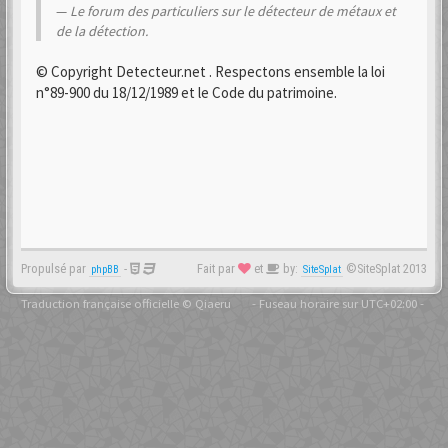
Le forum des particuliers sur le détecteur de métaux et
de la détection.
© Copyright Detecteur.net . Respectons ensemble la loi
n°89-900 du 18/12/1989 et le Code du patrimoine.
Propulsé par
-
Fait par
et
by:
©SiteSplat 2013
phpBB
SiteSplat
Traduction française officielle
©
Qiaeru
- Fuseau horaire sur
UTC+02:00
-