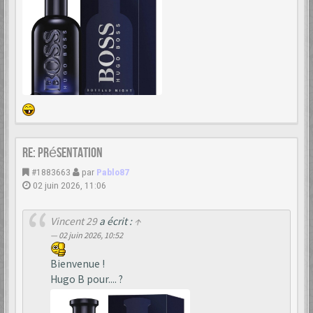
Re: Présentation
#1883663
par
Pablo87
02 juin 2026, 11:06
Vincent 29
a écrit :
↑
02 juin 2026, 10:52
Bienvenue !
Hugo B pour.... ?