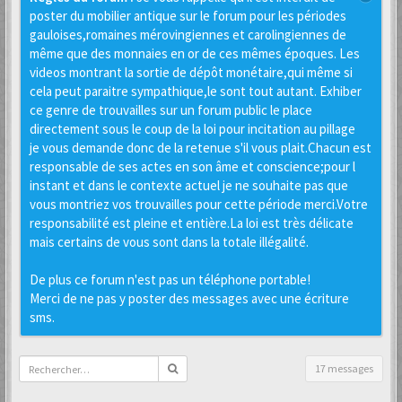
poster du mobilier antique sur le forum pour les périodes
gauloises,romaines mérovingiennes et carolingiennes de
même que des monnaies en or de ces mêmes époques. Les
videos montrant la sortie de dépôt monétaire,qui même si
cela peut paraitre sympathique,le sont tout autant. Exhiber
ce genre de trouvailles sur un forum public le place
directement sous le coup de la loi pour incitation au pillage
je vous demande donc de la retenue s'il vous plait.Chacun est
responsable de ses actes en son âme et conscience;pour l
instant et dans le contexte actuel je ne souhaite pas que
vous montriez vos trouvailles pour cette période merci.Votre
responsabilité est pleine et entière.La loi est très délicate
mais certains de vous sont dans la totale illégalité.
De plus ce forum n'est pas un téléphone portable!
Merci de ne pas y poster des messages avec une écriture
sms.
17 messages