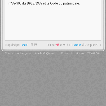
n°89-900 du 18/12/1989 et le Code du patrimoine.
Propulsé par
-
Fait par
et
by:
©SiteSplat 2013
phpBB
SiteSplat
Traduction française officielle
©
Qiaeru
- Fuseau horaire sur
UTC+02:00
-