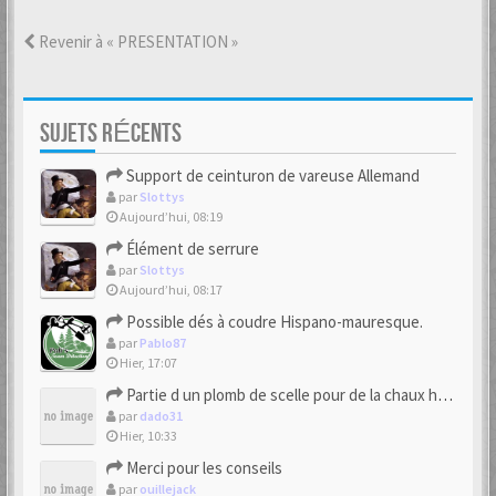
Revenir à « PRESENTATION »
SUJETS RÉCENTS
Support de ceinturon de vareuse Allemand
par
Slottys
Aujourd’hui, 08:19
Élément de serrure
par
Slottys
Aujourd’hui, 08:17
Possible dés à coudre Hispano-mauresque.
par
Pablo87
Hier, 17:07
Partie d un plomb de scelle pour de la chaux hydraulique
par
dado31
Hier, 10:33
Merci pour les conseils
par
ouillejack