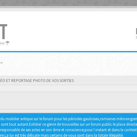
T
oisir
.
DÉO ET REPORTAGE PHOTO DE VOS SORTIES
er du mobilier antique sur le forum pour les périodes gauloises,romaines mérovingie
nt tout autant.Exhiber ce genre de trouvailles sur un forum public le place directe
responsable de ses actes en son âme et conscience;pour l instant et dans le context
e.La loi est très délicate mais certains de vous sont dans la totale illégalité.