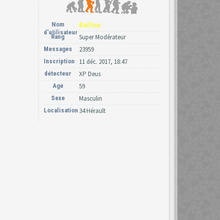
Nom
Baillius
d’utilisateur
Rang
Super Modérateur
Messages
23959
Inscription
11 déc. 2017, 18:47
détecteur
XP Deus
Age
59
Sexe
Masculin
Localisation
34 Hérault