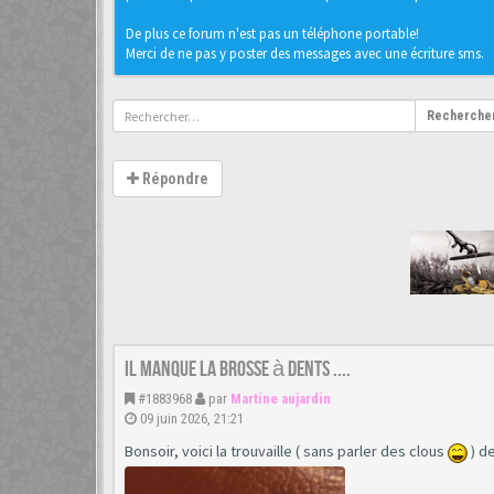
De plus ce forum n'est pas un téléphone portable!
Merci de ne pas y poster des messages avec une écriture sms.
Recherche
Répondre
Il manque la brosse à dents ....
#1883968
par
Martine aujardin
09 juin 2026, 21:21
Bonsoir, voici la trouvaille ( sans parler des clous
) de