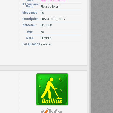
Martine aujardin
d’utilisateur
Rang
Fleur du forum
Messages
86
Inscription
08 févr. 2015, 21:17
détecteur
FISCHER
Age
68
Sexe
FEMININ
Localisation
Yvelines