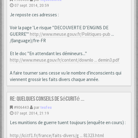
07 sept. 2014, 20:59
Je reposte ces adresses :
Voir la page 'Le risque "DECOUVERTE D’ENGINS DE
GUERRE"'
http://www.meuse.gouv.fr/Politiques-pub
...
/(language)/fre-FR
Et le doc "En attendant les démineurs..."
http://www.meuse.gouv.fr/content/downlo ... demin3.pdf
A faire tourner sans cesse vu le nombre d'inconscients qui
viennent grossir les faits divers chaque année.
Re: Quelques conseils de sécurité ...
#906443
par
teufeu
07 sept. 2014, 21:19
Les munitions de guerre tuent toujours (enquête en cours) :
http://lci.tf1.fr/france/faits-divers/g ... 81323.html