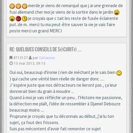
merde je viens de remarqué que j ai une grenade de
fusi allemand cher moi je viens de la sortire dans le jardin
je croyais que c tait les reste de fusée éclairente
put..de m.. merci tu ma peut-être sauver la vie je vais faire
poste merci un grand MERCI
Re: Quelques conseils de sécurité ...
#713127
par
Calouuuu
15 mai 2013, 09:15
Oui oui, beaucoup d'ironie ( rien de méchant je le sais bien
) qui cache une vérité bien réelle de danger donc .....
J 'espère juste que nos détracteurs ne lieront pas , ça leur
donnerait bien du grain à moudre ...
Quand à moi je vais réfléchir un peu... l'Histoire me passionne,
la détection me plaît, l'idée de ressembler à Djamel Debouze
beaucoup moins ....
Pruprune je croyais que tu déconnais au début, j'ai lu ton
sujet, ça fout des frissons.
Suis pas mécontent d'avoir fait remonter ce sujet