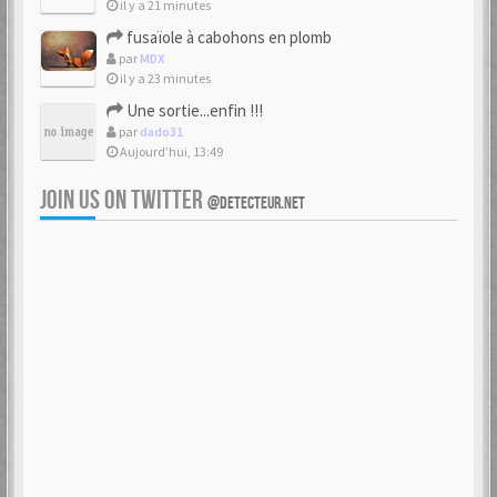
il y a 21 minutes
fusaïole à cabohons en plomb
par
MDX
il y a 23 minutes
Une sortie...enfin !!!
par
dado31
Aujourd’hui, 13:49
JOIN US ON TWITTER
@DETECTEUR.NET