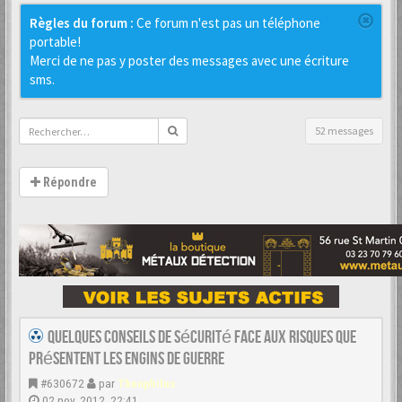
Règles du forum :
Ce forum n'est pas un téléphone
portable!
Merci de ne pas y poster des messages avec une écriture
sms.
52 messages
Répondre
Quelques conseils de sécurité face aux risques que
présentent les engins de guerre
#630672
par
Theophilus
02 nov. 2012, 22:41