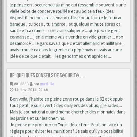
je pense en l occurence au mine qui ressemble souvent a une
vielle boite de concerve rouillée et au boite a feux (des
dispositif incendiaire allemand utilisé pour foutre le feux au
baraque , tu pose , tu amorce , et quelque minute apres ca
saute et ca crame ... une vraie saloperie ... que peu de gent
connaisse ... j en ai meme vus a vendre en vide grenier ... non
desamorcé ... le gars savais que c etait allemand et millitaire il
avais trouvé ca dans le grenier du pépé mais n avais aucune
idée de ce que c etait ... les gendarmes ont aprécier ...
Re: Quelques conseils de sécurité ...
#813863
par
maxlille
14 janv. 2014, 21:46
Bon voilà, j'habite en pleine zone rouge dans le 62 et depuis
tout petit je suis avertit des dangers des obus, grenades....
Mais je souhaiterai quand même chercher des monnaies dans
les jardins et sur les chemins.
Je pense me procurer un "vrai" détecteur. Peut-on faire un
réglage pour éviter les munitions? Je sais qu'il y a possibilité