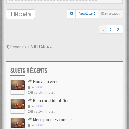
Page
1
sur
2
52 messages
Répondre
1
2
Revenir à « MILITARIA »
SUJETS RÉCENTS
Nouveau venu
par
MDX
il y a 18 minutes
Romaine à identifier
par
MDX
il y a 20 minutes
Merci pour les conseils
par
MDX