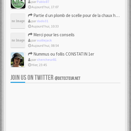
par
Pablo87
Aujourd’hui, 17:07
Partie d un plomb de scelle pour de la chaux hydraulique
par
dado31
Aujourd’hui, 10:33
Merci pour les conseils
par
ouillejack
Aujourd’hui, 08:54
Nummus ou follis CONSTATIN 1er
par
chercheur81
Hier, 23:45
JOIN US ON TWITTER
@DETECTEUR.NET