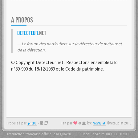
A PROPOS
Detecteur
.net
Le forum des particuliers sur le détecteur de métaux et
de la détection.
© Copyright Detecteur.net . Respectons ensemble la loi
n°89-900 du 18/12/1989 et le Code du patrimoine.
Propulsé par
-
Fait par
et
by:
©SiteSplat 2013
phpBB
SiteSplat
Traduction française officielle
©
Qiaeru
- Fuseau horaire sur
UTC+02:00
-