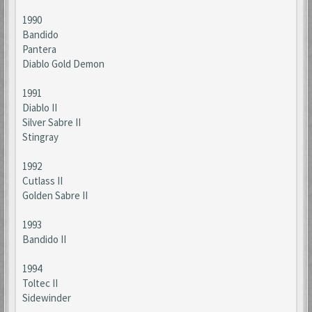
1990
Bandido
Pantera
Diablo Gold Demon
1991
Diablo II
Silver Sabre II
Stingray
1992
Cutlass II
Golden Sabre II
1993
Bandido II
1994
Toltec II
Sidewinder