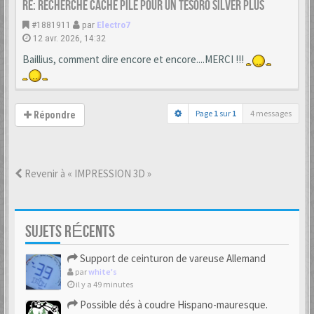
Re: Recherche cache Pile pour un Tesoro Silver Plus
#1881911
par
Electro7
12 avr. 2026, 14:32
Baillius, comment dire encore et encore....MERCI !!!
Page
1
sur
1
4 messages
Répondre
Revenir à « IMPRESSION 3D »
SUJETS RÉCENTS
Support de ceinturon de vareuse Allemand
par
white's
il y a 49 minutes
Possible dés à coudre Hispano-mauresque.