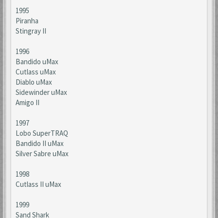
1995
Piranha
Stingray II
1996
Bandido uMax
Cutlass uMax
Diablo uMax
Sidewinder uMax
Amigo II
1997
Lobo SuperTRAQ
Bandido II uMax
Silver Sabre uMax
1998
Cutlass II uMax
1999
Sand Shark