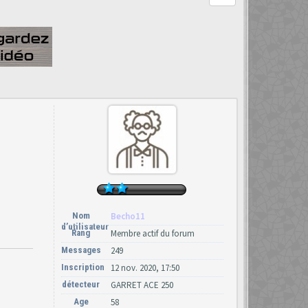
Nom
Becho11
d’utilisateur
Rang
Membre actif du forum
Messages
249
Inscription
12 nov. 2020, 17:50
détecteur
GARRET ACE 250
Age
58