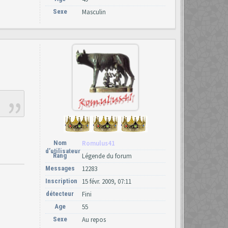
Sexe
Masculin
Nom
Romulus41
d’utilisateur
Rang
Légende du forum
Messages
12283
Inscription
15 févr. 2009, 07:11
détecteur
Fini
Age
55
Sexe
Au repos