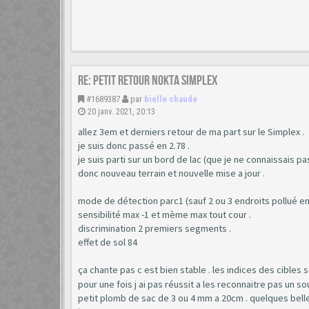
Re: Petit retour Nokta Simplex
#1689387
par
bielle chaude
20 janv. 2021, 20:13
allez 3em et derniers retour de ma part sur le Simplex .
je suis donc passé en 2.78 .
je suis parti sur un bord de lac (que je ne connaissais pas
donc nouveau terrain et nouvelle mise a jour .
mode de détection parc1 (sauf 2 ou 3 endroits pollué en 
sensibilité max -1 et mème max tout cour .
discrimination 2 premiers segments .
effet de sol 84
ça chante pas c est bien stable . les indices des cibles s
pour une fois j ai pas réussit a les reconnaitre pas un so
petit plomb de sac de 3 ou 4 mm a 20cm . quelques belle