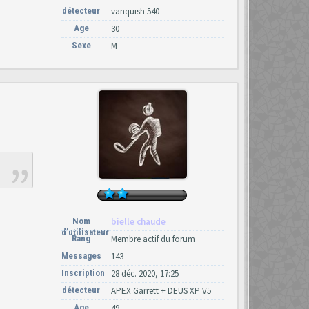
détecteur
vanquish 540
Age
30
Sexe
M
Nom
bielle chaude
d’utilisateur
Rang
Membre actif du forum
Messages
143
Inscription
28 déc. 2020, 17:25
détecteur
APEX Garrett + DEUS XP V5
Age
49