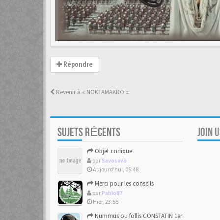
Répondre
Revenir à « NOKTAMAKRO »
SUJETS RÉCENTS
JOIN 
Objet conique
par
Savosavo
Aujourd’hui, 05:48
Merci pour les conseils
par
Pablo87
Hier, 23:55
Nummus ou follis CONSTATIN 1er