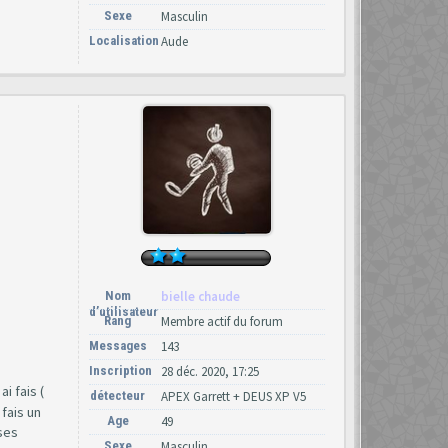
Sexe
Masculin
Localisation
Aude
Nom
bielle chaude
d’utilisateur
Rang
Membre actif du forum
Messages
143
Inscription
28 déc. 2020, 17:25
i fais (
détecteur
APEX Garrett + DEUS XP V5
 fais un
Age
49
ses
Sexe
Masculin