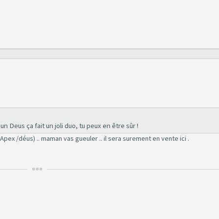
n Deus ça fait un joli duo, tu peux en être sûr !
 Apex /déus) .. maman vas gueuler .. il sera surement en vente ici .
.