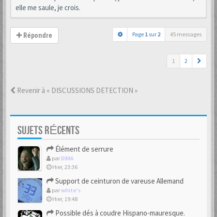
elle me saule, je crois.
Page
1
sur
2
45 messages
Répondre
1
2
Revenir à « DISCUSSIONS DETECTION »
SUJETS RÉCENTS
Élément de serrure
par
DIMA
Hier, 23:36
Support de ceinturon de vareuse Allemand
par
white's
Hier, 19:48
Possible dés à coudre Hispano-mauresque.