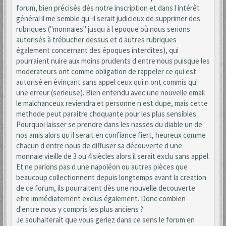
forum, bien précisés dés notre inscription et dans l intérêt
général il me semble qu' il serait judicieux de supprimer des
rubriques ("monnaies" jusqu à l epoque où nous serions
autorisés à trébucher dessus et d autres rubriques
également concernant des époques interdites), qui
pourraient nuire aux moins prudents d entre nous puisque les
moderateurs ont comme obligation de rappeler ce qui est
autorisé en évinçant sans appel ceux qui n ont commis qu'
une erreur (serieuse). Bien entendu avec une nouvelle email
le malchanceux reviendra et personne n est dupe, mais cette
methode peut paraitre choquante pour les plus sensibles.
Pourquoi laisser se prendre dans les nasses du diable un de
nos amis alors qu il serait en confiance fiert, heureux comme
chacun d entre nous de diffuser sa découverte d une
monnaie vieille de 3 ou 4 siècles alors il serait exclu sans appel.
Et ne parlons pas d une napoléon ou autres pièces que
beaucoup collectionnent depuis longtemps avant la creation
de ce forum, ils pourraitent dès une nouvelle decouverte
etre immédiatement exclus également. Donc combien
d'entre nous y compris les plus anciens ?
Je souhaiterait que vous geriez dans ce sens le forum en