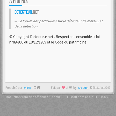
A PROPOS
Detecteur
.net
Le forum des particuliers sur le détecteur de métaux et
de la détection.
© Copyright Detecteur.net . Respectons ensemble la loi
n°89-900 du 18/12/1989 et le Code du patrimoine.
Propulsé par
-
Fait par
et
by:
©SiteSplat 2013
phpBB
SiteSplat
Traduction française officielle
©
Qiaeru
- Fuseau horaire sur
UTC+02:00
-