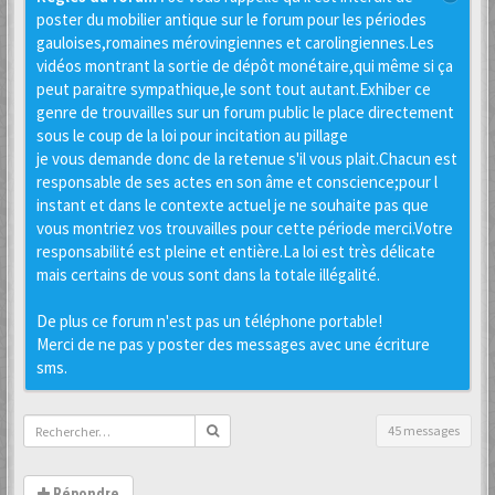
poster du mobilier antique sur le forum pour les périodes
gauloises,romaines mérovingiennes et carolingiennes.Les
vidéos montrant la sortie de dépôt monétaire,qui même si ça
peut paraitre sympathique,le sont tout autant.Exhiber ce
genre de trouvailles sur un forum public le place directement
sous le coup de la loi pour incitation au pillage
je vous demande donc de la retenue s'il vous plait.Chacun est
responsable de ses actes en son âme et conscience;pour l
instant et dans le contexte actuel je ne souhaite pas que
vous montriez vos trouvailles pour cette période merci.Votre
responsabilité est pleine et entière.La loi est très délicate
mais certains de vous sont dans la totale illégalité.
De plus ce forum n'est pas un téléphone portable!
Merci de ne pas y poster des messages avec une écriture
sms.
45 messages
Répondre