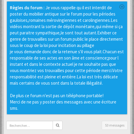
Règles du forum :
Je vous rappelle qu il est interdit de
poster du mobilier antique sur le forum pour les périodes
gauloises,romaines mérovingiennes et carolingiennes.Les
vidéos montrant la sortie de dépôt monétaire,qui même si ça
peut paraitre sympathique,le sont tout autant.Exhiber ce
genre de trouvailles sur un forum public le place directement
sous le coup de la loi pour incitation au pillage
je vous demande donc de la retenue s'il vous plait.Chacun est
responsable de ses actes en son âme et conscience;pour l
instant et dans le contexte actuel je ne souhaite pas que
vous montriez vos trouvailles pour cette période merci.Votre
responsabilité est pleine et entière.La loi est très délicate
mais certains de vous sont dans la totale illégalité.
De plus ce forum n'est pas un téléphone portable!
Merci de ne pas y poster des messages avec une écriture
sms.
53 messages