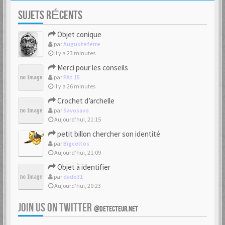
SUJETS RÉCENTS
Objet conique
par
Augusteferre
il y a 23 minutes
Merci pour les conseils
par
PAt 15
il y a 26 minutes
Crochet d’archelle
par
Savosavo
Aujourd’hui, 21:15
petit billon chercher son identité
par
Bigceltos
Aujourd’hui, 21:09
Objet à identifier
par
dado31
Aujourd’hui, 20:23
JOIN US ON TWITTER
@DETECTEUR.NET