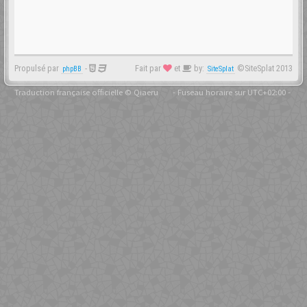
Propulsé par
-
Fait par
et
by:
©SiteSplat 2013
phpBB
SiteSplat
Traduction française officielle
©
Qiaeru
- Fuseau horaire sur
UTC+02:00
-