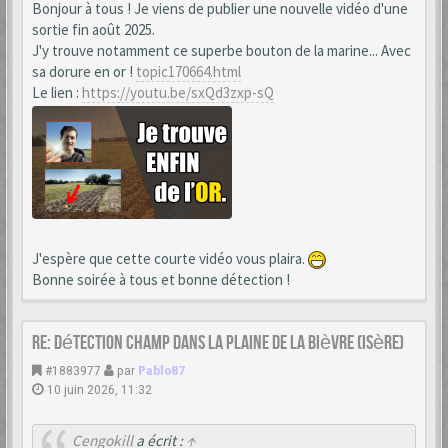
Bonjour à tous ! Je viens de publier une nouvelle vidéo d'une
sortie fin août 2025.
J'y trouve notamment ce superbe bouton de la marine... Avec
sa dorure en or !
topic170664.html
Le lien :
https://youtu.be/sxQd3zxp-sQ
J'espère que cette courte vidéo vous plaira.
Bonne soirée à tous et bonne détection !
Re: Détection champ dans la Plaine de la Bièvre (Isère)
#1883977
par
Pablo87
10 juin 2026, 11:32
Cengokill
a écrit :
↑