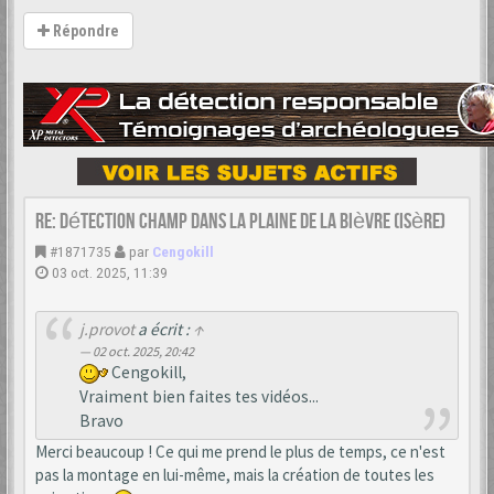
Répondre
Re: Détection champ dans la Plaine de la Bièvre (Isère)
#1871735
par
Cengokill
03 oct. 2025, 11:39
j.provot
a écrit :
↑
02 oct. 2025, 20:42
Cengokill,
Vraiment bien faites tes vidéos...
Bravo
Merci beaucoup ! Ce qui me prend le plus de temps, ce n'est
pas la montage en lui-même, mais la création de toutes les