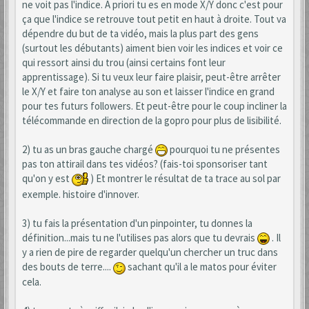
ne voit pas l'indice. A priori tu es en mode X/Y donc c'est pour
ça que l'indice se retrouve tout petit en haut à droite. Tout va
dépendre du but de ta vidéo, mais la plus part des gens
(surtout les débutants) aiment bien voir les indices et voir ce
qui ressort ainsi du trou (ainsi certains font leur
apprentissage). Si tu veux leur faire plaisir, peut-être arrêter
le X/Y et faire ton analyse au son et laisser l'indice en grand
pour tes futurs followers. Et peut-être pour le coup incliner la
télécommande en direction de la gopro pour plus de lisibilité.
2) tu as un bras gauche chargé
pourquoi tu ne présentes
pas ton attirail dans tes vidéos? (fais-toi sponsoriser tant
qu'on y est
) Et montrer le résultat de ta trace au sol par
exemple. histoire d'innover.
3) tu fais la présentation d'un pinpointer, tu donnes la
définition...mais tu ne l'utilises pas alors que tu devrais
. Il
y a rien de pire de regarder quelqu'un chercher un truc dans
des bouts de terre....
sachant qu'il a le matos pour éviter
cela.