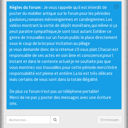
Règles du forum :
Je vous rappelle qu il est interdit de
poster du mobilier antique sur le forum pour les périodes
gauloises,romaines mérovingiennes et carolingiennes.Les
vidéos montrant la sortie de dépôt monétaire,qui même si ça
peut paraitre sympathique,le sont tout autant.Exhiber ce
genre de trouvailles sur un forum public le place directement
sous le coup de la loi pour incitation au pillage
je vous demande donc de la retenue s'il vous plait.Chacun est
responsable de ses actes en son âme et conscience;pour l
instant et dans le contexte actuel je ne souhaite pas que
vous montriez vos trouvailles pour cette période merci.Votre
responsabilité est pleine et entière.La loi est très délicate
mais certains de vous sont dans la totale illégalité.
De plus ce forum n'est pas un téléphone portable!
Merci de ne pas y poster des messages avec une écriture
sms.
53 messages