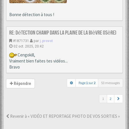
Bonne détection à tous !
Re: Détection champ dans la Plaine de la Bièvre (Isère)
#1871731
par
j.provot
02 oct. 2025, 20:42
Cengokill,
Vraiment bien faites tes vidéos...
Bravo
Page
1
sur
2
53 messages
Répondre
1
2
Revenir à « VIDÉO ET REPORTAGE PHOTO DE VOS SORTIES »