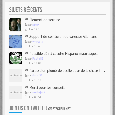
SUJETS RÉCENTS
Élément de serrure
par
DIMA
Hier, 23:36
Support de ceinturon de vareuse Allemand
par
white's
Hier, 19:48
Possible dés à coudre Hispano-mauresque.
par
Pablo87
Hier, 17:07
Partie d un plomb de scelle pour de la chaux hydraulique
par
dado31
Hier, 10:33
Merci pour les conseils
par
ouillejack
Hier, 08:54
JOIN US ON TWITTER
@DETECTEUR.NET