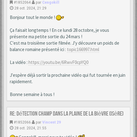
#1852064
par
Cengokill
28 oct. 2024, 21:29
Bonjour tout le monde !
Ça faisait longtemps ! En ce lundi 28 octobre, je vous
présente ma petite sortie du 24 mars !
C'est ma troisième sortie filmée. J'y découvre un poids de
balance romaine présenté ici :
topic166997.html
La vidéo :
https://youtu.be/6RwvF0cpYQ0
J'espère déjà sortir la prochaine vidéo qui fut tournée en juin
rapidement.
Bonne semaine à tous !
Re: Détection champ dans la Plaine de la Bièvre (Isère)
#1852066
par
Vincent 29
28 oct. 2024, 21:55