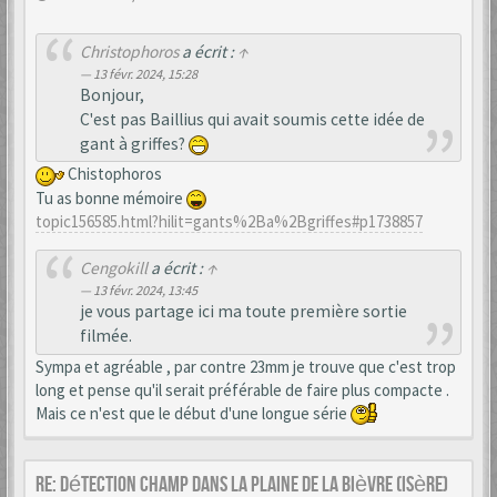
Christophoros
a écrit :
↑
13 févr. 2024, 15:28
Bonjour,
C'est pas Baillius qui avait soumis cette idée de
gant à griffes?
Chistophoros
Tu as bonne mémoire
topic156585.html?hilit=gants%2Ba%2Bgriffes#p1738857
Cengokill
a écrit :
↑
13 févr. 2024, 13:45
je vous partage ici ma toute première sortie
filmée.
Sympa et agréable , par contre 23mm je trouve que c'est trop
long et pense qu'il serait préférable de faire plus compacte .
Mais ce n'est que le début d'une longue série
Re: Détection champ dans la Plaine de la Bièvre (Isère)