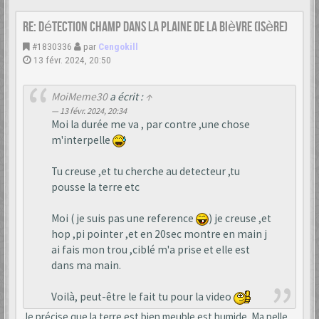
Re: Détection champ dans la Plaine de la Bièvre (Isère)
#1830336
par
Cengokill
13 févr. 2024, 20:50
MoiMeme30
a écrit :
↑
13 févr. 2024, 20:34
Moi la durée me va , par contre ,une chose
m'interpelle
Tu creuse ,et tu cherche au detecteur ,tu
pousse la terre etc
Moi ( je suis pas une reference
) je creuse ,et
hop ,pi pointer ,et en 20sec montre en main j
ai fais mon trou ,ciblé m'a prise et elle est
dans ma main.
Voilà, peut-être le fait tu pour la video
Je précise que la terre est bien meuble est humide. Ma pelle