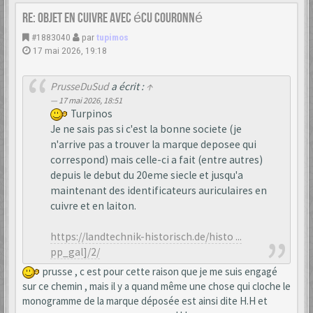
Re: Objet en cuivre avec écu couronné
#1883040
par
tupimos
17 mai 2026, 19:18
PrusseDuSud
a écrit :
↑
17 mai 2026, 18:51
Turpinos
Je ne sais pas si c'est la bonne societe (je
n'arrive pas a trouver la marque deposee qui
correspond) mais celle-ci a fait (entre autres)
depuis le debut du 20eme siecle et jusqu'a
maintenant des identificateurs auriculaires en
cuivre et en laiton.
https://landtechnik-historisch.de/histo ...
pp_gal]/2/
prusse , c est pour cette raison que je me suis engagé
sur ce chemin , mais il y a quand même une chose qui cloche le
monogramme de la marque déposée est ainsi dite H.H et