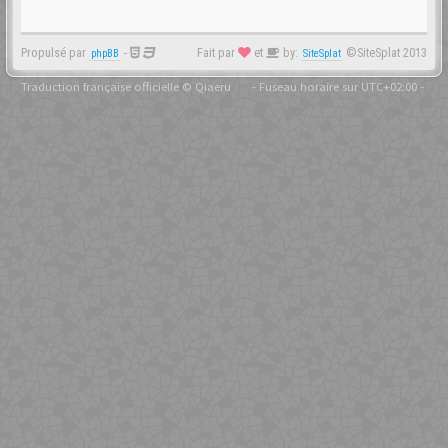
Propulsé par
-
Fait par
et
by:
©SiteSplat 2013
phpBB
SiteSplat
Traduction française officielle
©
Qiaeru
- Fuseau horaire sur
UTC+02:00
-