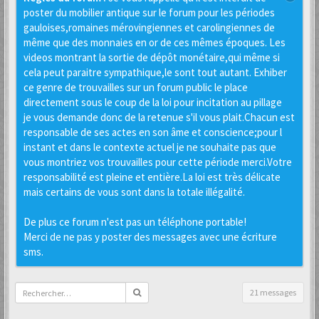
poster du mobilier antique sur le forum pour les périodes
gauloises,romaines mérovingiennes et carolingiennes de
même que des monnaies en or de ces mêmes époques. Les
videos montrant la sortie de dépôt monétaire,qui même si
cela peut paraitre sympathique,le sont tout autant. Exhiber
ce genre de trouvailles sur un forum public le place
directement sous le coup de la loi pour incitation au pillage
je vous demande donc de la retenue s'il vous plait.Chacun est
responsable de ses actes en son âme et conscience;pour l
instant et dans le contexte actuel je ne souhaite pas que
vous montriez vos trouvailles pour cette période merci.Votre
responsabilité est pleine et entière.La loi est très délicate
mais certains de vous sont dans la totale illégalité.
De plus ce forum n'est pas un téléphone portable!
Merci de ne pas y poster des messages avec une écriture
sms.
21 messages