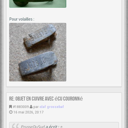
Pour volailles :
Re: Objet en cuivre avec écu couronné
#1883009
par
olaf grossebaf
16 mai 2026, 20:17
PrusseDuSud
a écrit :
↑