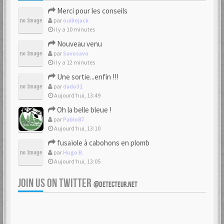
Merci pour les conseils
par
ouillejack
il y a 10 minutes
Nouveau venu
par
Savosavo
il y a 12 minutes
Une sortie...enfin !!!
par
dado31
Aujourd’hui, 13:49
Oh la belle bleue !
par
Pablo87
Aujourd’hui, 13:10
fusaïole à cabohons en plomb
par
Hugo B.
Aujourd’hui, 13:05
JOIN US ON TWITTER
@DETECTEUR.NET