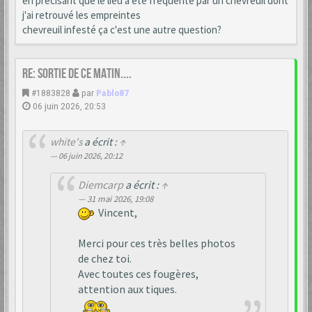
en précisant que le lieu a été fréquenté par un chevreuil dont
j'ai retrouvé les empreintes
chevreuil infesté ça c'est une autre question?
Re: Sortie de ce matin....
#1883828
par
Pablo87
06 juin 2026, 20:53
white's
a écrit :
↑
06 juin 2026, 20:12
Diemcarp
a écrit :
↑
31 mai 2026, 19:08
Vincent,
Merci pour ces très belles photos
de chez toi.
Avec toutes ces fougères,
attention aux tiques.