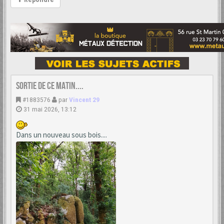
Sortie de ce matin....
#1883576
par
Vincent 29
31 mai 2026, 13:12
Dans un nouveau sous bois....