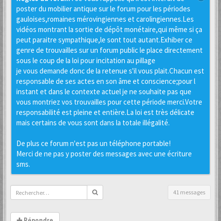
poster du mobilier antique sur le forum pour les périodes
gauloises,romaines mérovingiennes et carolingiennes.Les
vidéos montrant la sortie de dépôt monétaire,qui même si ça
peut paraitre sympathique,le sont tout autant.Exhiber ce
genre de trouvailles sur un forum public le place directement
sous le coup de la loi pour incitation au pillage
je vous demande donc de la retenue s'il vous plait.Chacun est
responsable de ses actes en son âme et conscience;pour l
instant et dans le contexte actuel je ne souhaite pas que
vous montriez vos trouvailles pour cette période merci.Votre
responsabilité est pleine et entière.La loi est très délicate
mais certains de vous sont dans la totale illégalité.
De plus ce forum n'est pas un téléphone portable!
Merci de ne pas y poster des messages avec une écriture
sms.
41 messages
Répondre