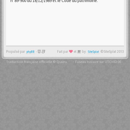
n°89-900 du 18/12/1989 et le Code du patrimoine.
Propulsé par
-
Fait par
et
by:
©SiteSplat 2013
phpBB
SiteSplat
Traduction française officielle
©
Qiaeru
- Fuseau horaire sur
UTC+02:00
-