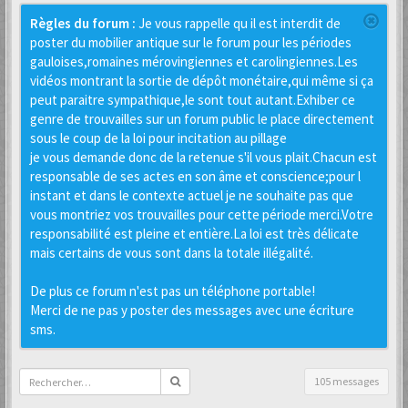
Règles du forum :
Je vous rappelle qu il est interdit de
poster du mobilier antique sur le forum pour les périodes
gauloises,romaines mérovingiennes et carolingiennes.Les
vidéos montrant la sortie de dépôt monétaire,qui même si ça
peut paraitre sympathique,le sont tout autant.Exhiber ce
genre de trouvailles sur un forum public le place directement
sous le coup de la loi pour incitation au pillage
je vous demande donc de la retenue s'il vous plait.Chacun est
responsable de ses actes en son âme et conscience;pour l
instant et dans le contexte actuel je ne souhaite pas que
vous montriez vos trouvailles pour cette période merci.Votre
responsabilité est pleine et entière.La loi est très délicate
mais certains de vous sont dans la totale illégalité.
De plus ce forum n'est pas un téléphone portable!
Merci de ne pas y poster des messages avec une écriture
sms.
105 messages