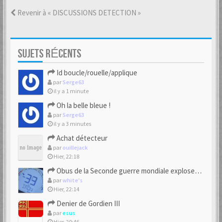
Revenir à « DISCUSSIONS DETECTION »
SUJETS RÉCENTS
Id boucle/rouelle/applique
par
Serge63
il y a 1 minute
Oh la belle bleue !
par
Serge63
il y a 3 minutes
Achat détecteur
par
ouillejack
Hier, 22:18
Obus de la Seconde guerre mondiale explosent dans des champs.
par
white's
Hier, 22:14
Denier de Gordien III
par
esus
Hier, 20:46