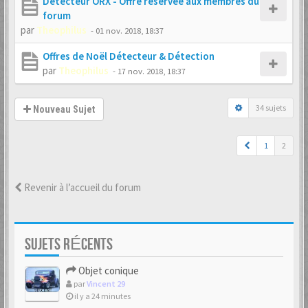
Détecteur ORX - Offre réservée aux membres du
forum
par
Theophilus
-
01 nov. 2018, 18:37
Offres de Noël Détecteur & Détection
par
Theophilus
-
17 nov. 2018, 18:37
34 sujets
Nouveau Sujet
1
2
Revenir à l’accueil du forum
SUJETS RÉCENTS
Objet conique
par
Vincent 29
il y a 24 minutes