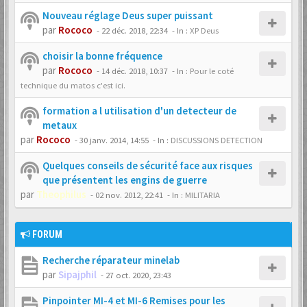
Nouveau réglage Deus super puissant
par
Rococo
-
22 déc. 2018, 22:34
- In :
XP Deus
choisir la bonne fréquence
par
Rococo
-
14 déc. 2018, 10:37
- In :
Pour le coté
technique du matos c'est ici.
formation a l utilisation d'un detecteur de
metaux
par
Rococo
-
30 janv. 2014, 14:55
- In :
DISCUSSIONS DETECTION
Quelques conseils de sécurité face aux risques
que présentent les engins de guerre
par
Theophilus
-
02 nov. 2012, 22:41
- In :
MILITARIA
FORUM
Recherche réparateur minelab
par
Sipajphil
-
27 oct. 2020, 23:43
Pinpointer MI-4 et MI-6 Remises pour les