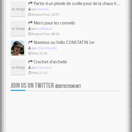
Partie d un plomb de scelle pour de la chaux hydraulique
par
dado31
Aujourd’hui, 10:33
Merci pour les conseils
par
ouillejack
Aujourd’hui, 08:54
Nummus ou follis CONSTATIN 1er
par
chercheur81
Hier, 23:45
Crochet d’archelle
par
Savosavo
Hier, 21:15
JOIN US ON TWITTER
@DETECTEUR.NET