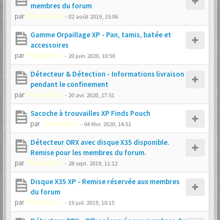
membres du forum
par
Theophilus
-
02 août 2019, 15:06
Gamme Orpaillage XP - Pan, tamis, batée et
accessoires
par
Theophilus
-
20 juin 2020, 10:50
Détecteur & Détection - Informations livraison
pendant le confinement
par
Theophilus
-
20 avr. 2020, 17:51
Sacoche à trouvailles XP Finds Pouch
par
Theophilus
-
04 févr. 2020, 14:51
Détecteur ORX avec disque X35 disponible.
Remise pour les membres du forum.
par
Theophilus
-
28 sept. 2019, 11:12
Disque X35 XP - Remise réservée aux membres
du forum
par
Theophilus
-
19 juil. 2019, 10:15