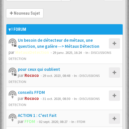
Nouveau Sujet
FORUM
Un besoin de détecteur de métaux, une
question, une galère --> Métaux Détection
par
MetauxDetection
-
29 janv. 2025, 16:24
- In :
DISCUSSIONS
DETECTION
pour ceux qui oublient
par
Rococo
-
29 oct. 2023, 08:48
- In :
DISCUSSIONS
DETECTION
conseils FFDM
par
Rococo
-
31 oct. 2020, 08:30
- In :
DISCUSSIONS
DETECTION
ACTION 1 : C'est Fait
par
FFDM
-
02 sept. 2020, 08:27
- In :
FFDM