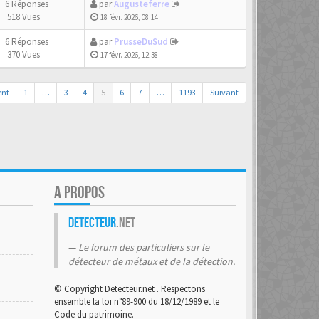
6 Réponses
par
Augusteferre
518 Vues
18 févr. 2026, 08:14
6 Réponses
par
PrusseDuSud
370 Vues
17 févr. 2026, 12:38
ent
1
…
3
4
5
6
7
…
1193
Suivant
A PROPOS
Detecteur
.net
Le forum des particuliers sur le
détecteur de métaux et de la détection.
© Copyright Detecteur.net . Respectons
ensemble la loi n°89-900 du 18/12/1989 et le
Code du patrimoine.