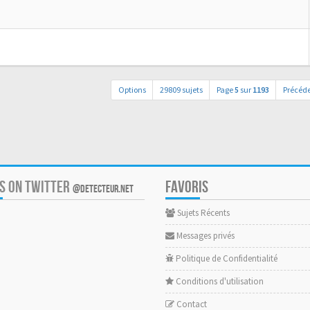
Options
29809 sujets
Page
5
sur
1193
Précéd
US ON TWITTER
FAVORIS
@DETECTEUR.NET
Sujets Récents
Messages privés
Politique de Confidentialité
Conditions d'utilisation
Contact