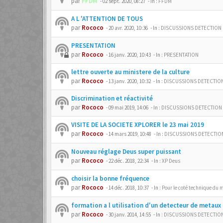
par
FFDM
-
02 sept. 2020, 08:27
- In :
FFDM
A L 'ATTENTION DE TOUS
par
Rococo
-
20 avr. 2020, 10:36
- In :
DISCUSSIONS DETECTION
PRESENTATION
par
Rococo
-
16 janv. 2020, 10:43
- In :
PRESENTATION
lettre ouverte au ministere de la culture
par
Rococo
-
13 janv. 2020, 10:32
- In :
DISCUSSIONS DETECTIO
Discrimination et réactivité
par
Rococo
-
09 mai 2019, 14:06
- In :
DISCUSSIONS DETECTION
VISITE DE LA SOCIETE XPLORER le 23 mai 2019
par
Rococo
-
14 mars 2019, 10:48
- In :
DISCUSSIONS DETECTIO
Nouveau réglage Deus super puissant
par
Rococo
-
22 déc. 2018, 22:34
- In :
XP Deus
choisir la bonne fréquence
par
Rococo
-
14 déc. 2018, 10:37
- In :
Pour le coté technique du m
formation a l utilisation d'un detecteur de metaux
par
Rococo
-
30 janv. 2014, 14:55
- In :
DISCUSSIONS DETECTIO