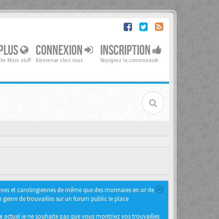
PLUS
CONNEXION
INSCRIPTION
The Main stuff
Bienvenue chez vous
Rejoignez la communauté
iennes et carolingiennes de même que des monnaies en or de
genre de trouvailles sur un forum public le place
e actuel je ne souhaite pas que vous montriez vos trouvailles