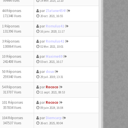
99444 Vues
14 févr. 2025, 22:20
44 Réponses
par
Zlatane454!
171346 Vues
20 oct. 2021, 16:55
1 Réponses
par
Romulus41
131396 Vues
16 janv. 2020, 11:17
3 Réponses
par
Romulus41
130064 Vues
02 févr. 2021, 10:01
10 Réponses
par
Maxime69
241408 Vues
03 oct. 2021, 16:17
50 Réponses
par
doux
259340 Vues
29 juil. 2019, 13:31
54 Réponses
par
Rococo
313707 Vues
11 sept. 2021, 08:53
101 Réponses
par
Rococo
357834 Vues
09 juin 2024, 16:04
104 Réponses
par
Diemcarp
347537 Vues
26 oct. 2025, 00:04