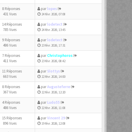
8 Réponses
par
lopes
431 Vues
24 févr. 2026, 07:08
14 Réponses
par
lodetect
785 Vues
24 févr. 2026, 13:45
9 Réponses
par
lodetect
486 Vues
23 févr. 2026, 17:31
7 Réponses
par
Christophoros
411 Vues
23 févr. 2026, 08:42
11 Réponses
par
Slottys
663 Vues
22 févr. 2026, 14:00
8 Réponses
par
Augusteferre
367 Vues
22 févr. 2026, 12:20
4 Réponses
par
Ludo55
486 Vues
22 févr. 2026, 11:08
15 Réponses
par
Vincent 29
896 Vues
19 févr. 2026, 12:08