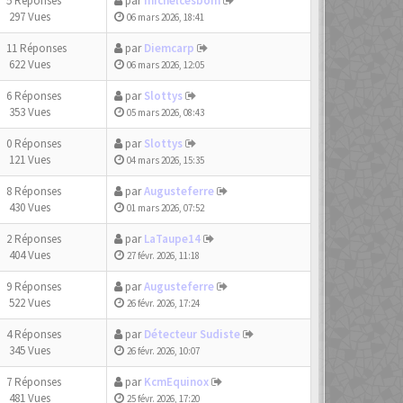
5 Réponses
par
michelcesbom
297 Vues
06 mars 2026, 18:41
11 Réponses
par
Diemcarp
622 Vues
06 mars 2026, 12:05
6 Réponses
par
Slottys
353 Vues
05 mars 2026, 08:43
0 Réponses
par
Slottys
121 Vues
04 mars 2026, 15:35
8 Réponses
par
Augusteferre
430 Vues
01 mars 2026, 07:52
2 Réponses
par
LaTaupe14
404 Vues
27 févr. 2026, 11:18
9 Réponses
par
Augusteferre
522 Vues
26 févr. 2026, 17:24
4 Réponses
par
Détecteur Sudiste
345 Vues
26 févr. 2026, 10:07
7 Réponses
par
KcmEquinox
481 Vues
25 févr. 2026, 17:20