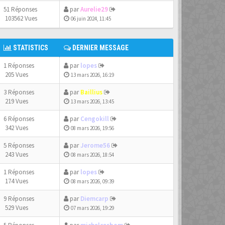
51 Réponses
par
Aurelie29
103562 Vues
06 juin 2024, 11:45
STATISTICS
DERNIER MESSAGE
1 Réponses
par
lopes
205 Vues
13 mars 2026, 16:19
3 Réponses
par
Baillius
219 Vues
13 mars 2026, 13:45
6 Réponses
par
Cengokill
342 Vues
08 mars 2026, 19:56
5 Réponses
par
Jerome56
243 Vues
08 mars 2026, 18:54
1 Réponses
par
lopes
174 Vues
08 mars 2026, 09:39
9 Réponses
par
Diemcarp
529 Vues
07 mars 2026, 19:29