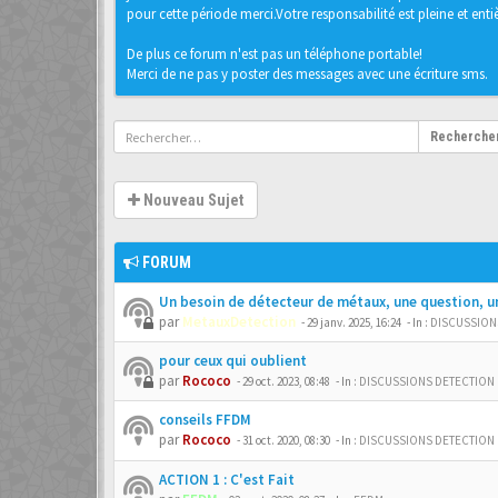
pour cette période merci.Votre responsabilité est pleine et entièr
De plus ce forum n'est pas un téléphone portable!
Merci de ne pas y poster des messages avec une écriture sms.
Recherche
Nouveau Sujet
FORUM
Un besoin de détecteur de métaux, une question, u
par
MetauxDetection
-
29 janv. 2025, 16:24
- In :
DISCUSSION
pour ceux qui oublient
par
Rococo
-
29 oct. 2023, 08:48
- In :
DISCUSSIONS DETECTION
conseils FFDM
par
Rococo
-
31 oct. 2020, 08:30
- In :
DISCUSSIONS DETECTION
ACTION 1 : C'est Fait