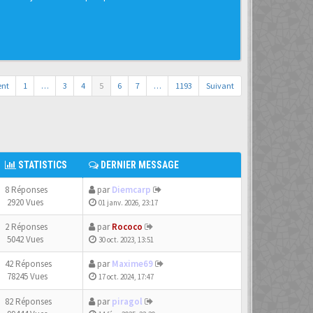
ent
1
…
3
4
5
6
7
…
1193
Suivant
STATISTICS
DERNIER MESSAGE
8 Réponses
par
Diemcarp
2920 Vues
01 janv. 2026, 23:17
2 Réponses
par
Rococo
5042 Vues
30 oct. 2023, 13:51
42 Réponses
par
Maxime69
78245 Vues
17 oct. 2024, 17:47
82 Réponses
par
piragol