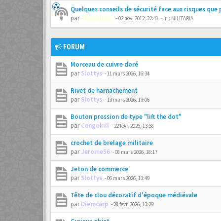
Quelques conseils de sécurité face aux risques que 
par
Theophilus
-
02 nov. 2012, 22:41
- In :
MILITARIA
FORUM
Morceau de cuivre doré
par
Slottys
-
11 mars 2026, 16:34
Rivet de harnachement
par
Slottys
-
13 mars 2026, 13:06
Bouton pression de type "lift the dot"
par
Cengokill
-
22 févr. 2026, 13:58
crochet de brelage militaire
par
Jerome56
-
08 mars 2026, 18:17
Jeton de commerce
par
Slottys
-
06 mars 2026, 13:49
Tête de clou décoratif d'époque médiévale
par
Diemcarp
-
28 févr. 2026, 13:29