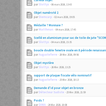
Curieux objet
par
Slottys
-
06 mars 2026, 13:43
Objet numéroté 2
par
Diemcarp
-
02 mars 2026, 19:05
Médaille ? Monnaie ?
par
Matthman
-
04 mars 2026, 17:45
Scellé en aluminium pour sac de toile de jute "SCO
par
Slottys
-
04 mars 2026, 15:35
boucle double fenetre ovale en 8 période renaissan
par
Augusteferre
-
28 févr. 2026, 09:56
Objet mystère
par
Slottys
-
26 févr. 2026, 13:25
support de plaque fiscale vélo nominatif
par
Augusteferre
-
25 févr. 2026, 18:13
Demande d'id pour objet en bronze
par
Détecteur Sudiste
-
25 févr. 2026, 21:59
Poids ?
par
DIMA
-
24 févr. 2026, 18:08