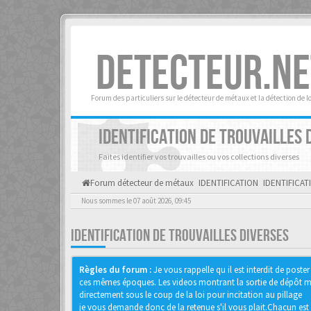
DETECTEUR.NE
Forum des particuliers sur le détecteur de métaux et la détection de l
IDENTIFICATION DE TROUVAILLES 
Faites identifier vos trouvailles ou vos collections diverses
Forum détecteur de métaux
IDENTIFICATION
IDENTIFICAT
Nous sommes le 07 août 2026, 09:45
IDENTIFICATION DE TROUVAILLES DIVERSES
Règles du forum :
Je vous rappelle qu il est interdit de pos
ces mêmes époques. Les videos montrant la sortie de dépôt mon
directement sous le coup de la loi pour incitation au pillage
je vous demande donc de la retenue s'il vous plait.Chacun est 