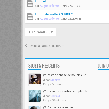
Id objet
par
Augusteferre
-
17 févr. 2026, 19:09
Plomb de scellé R.S 1881 ?
par
Augusteferre
-
15 févr. 2026, 08:36
Nouveau Sujet
Revenir à l’accueil du forum
SUJETS RÉCENTS
JOIN 
Reste de chape de boucle queue de poisson bipartite 17/18eme
par
Slottys
il y a 5 minutes
fusaïole à cabohons en plomb
par
GK1973
il y a 59 minutes
Romaine à identifier