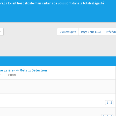
e.La loi est très délicate mais certains de vous sont dans la totale illégalité.
29809 sujets
Page
5
sur
1193
Précéd
r
ne galère --> Métaux Détection
S DETECTION
1
2