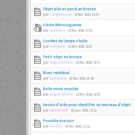
Objet plat et percé en bronze
par
L'argémione
-
22 févr. 2026, 19:43
Fibule Mérovingienne
par
lodetect
-
23 févr. 2026, 17:51
Crochet de lampe a huile
par
lodetect
-
15 févr. 2026, 22:07
Petit objet en bronze
par
Augusteferre
-
22 févr. 2026, 10:57
Rivet médiéval
par
Diemcarp
-
18 févr. 2026, 18:36
Balle minié recyclée
par
Augusteferre
-
22 févr. 2026, 10:18
besoin d'aide pour identifier un morceau d'objet
par
caro62250
-
25 janv. 2026, 13:22
Possible écorçoir
par
Slottys
-
16 févr. 2026, 11:22