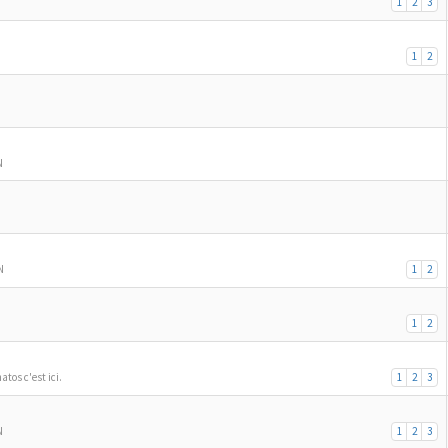
1
2
3
1
2
N
N
1
2
1
2
atos c'est ici.
1
2
3
N
1
2
3